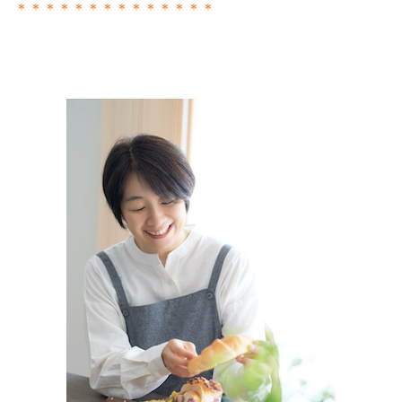
＊＊＊＊＊＊＊＊＊＊＊＊＊＊