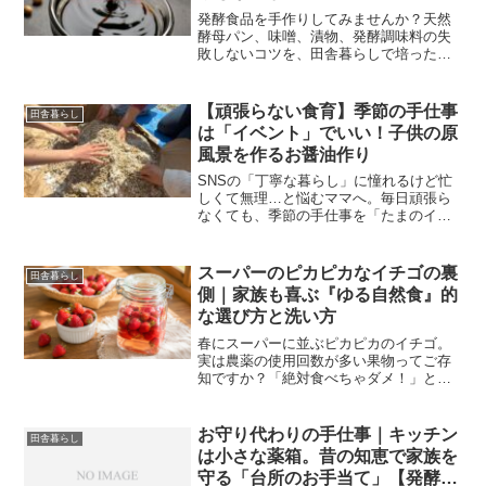
発酵食品を手作りしてみませんか？天然
酵母パン、味噌、漬物、発酵調味料の失
敗しないコツを、田舎暮らしで培った体
験談とともに紹介。腸活効果や保存の知
恵も満載！
【頑張らない食育】季節の手仕事
田舎暮らし
は「イベント」でいい！子供の原
風景を作るお醤油作り
SNSの「丁寧な暮らし」に憧れるけど忙
しくて無理…と悩むママへ。毎日頑張ら
なくても、季節の手仕事を「たまのイベ
ント」として仲間と楽しむだけで、子供
の心に残る最高の原風景（食育）になり
ます。1年かけて育てたお醤油の瓶詰め
スーパーのピカピカなイチゴの裏
田舎暮らし
と、手巻き寿司ランチの幸せなエピソー
側｜家族も喜ぶ『ゆる自然食』的
ドをお届けします。
な選び方と洗い方
春にスーパーに並ぶピカピカのイチゴ。
実は農薬の使用回数が多い果物ってご存
知ですか？「絶対食べちゃダメ！」と不
安になるのではなく、事実を知って上手
に選ぶ「ゆる自然食」の視点と、春の香
りがたまらない「イチゴ酵母」作りのコ
お守り代わりの手仕事｜キッチン
田舎暮らし
ツを、八ヶ岳の麓の田舎暮らしからおす
は小さな薬箱。昔の知恵で家族を
そ分けします。
守る「台所のお手当て」【発酵の