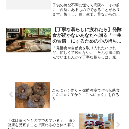
教科書3】
子供の急な不調に慌てて病院へ…その前
に、台所にあるものでできることがあり
ます。梅干し、葛、生姜。昔ながらの知
恵を使った「お手当て」を知るだけでお
母さんの心には大きな余裕が生まれま
す。家族を優しく守る、ゆる自然食流の
【丁寧な暮らしに疲れたら】発酵
食と健康
セルフケア入門編です。＊＊...
食が続かないあなたへ贈る「一生
の習慣」にするための心の持ち方
【発酵の教科書5】
「発酵食や自然食を取り入れたいけれ
ど、忙しくて続かない…」そんな風に悩
んでいませんか？丁寧な暮らしは、完璧
を目指さなくても大丈夫。失敗も笑い合
える仲間と、自分のペースで自然体に戻
れる「ゆるり発酵サロン」の教科書とコ
ミュニティの全貌をお伝えします。スト
イックさに疲れたあなたのための、心が
軽くなるマインドのお話です。
こんにゃく作り – 発酵教室で作る伝統食
こんにゃく芋から「こんにゃく」を作ろ
う
「体は食べたものでできている」──食と
健康を見直すことで変わる心と体の暮ら