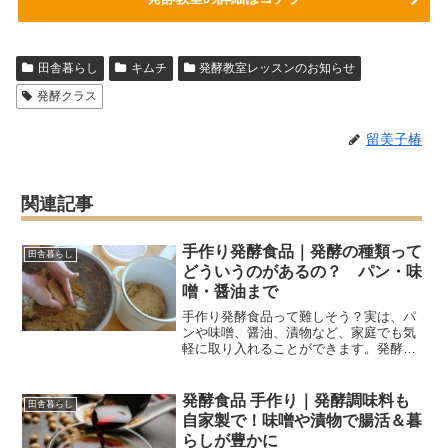
田舎暮らし
キムチ
発酵教室レッスンのお知らせ
発酵クラス
留美子椿
関連記事
手作り発酵食品｜発酵の種類って
田舎暮らし
どういうのがあるの？ パン・味
噌・醤油まで
手作り発酵食品って難しそう？実は、パ
ンや味噌、醤油、漬物など、家庭でも気
軽に取り入れることができます。発酵の
基本から種類、実際に作っている体験談
まで、わかりやすく丁寧にご紹介しま
す。自然な暮らしを楽しみたい方や発酵
発酵食品 手作り｜発酵調味料も
田舎暮らし
初心者さんにおすすめ！
自家製で！味噌や漬物で腸活＆暮
らしが豊かに