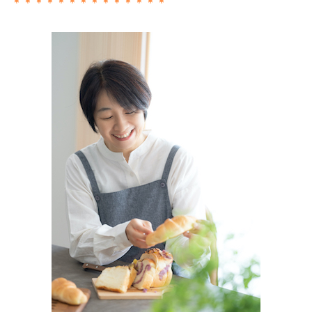
＊＊＊＊＊＊＊＊＊＊＊＊＊＊