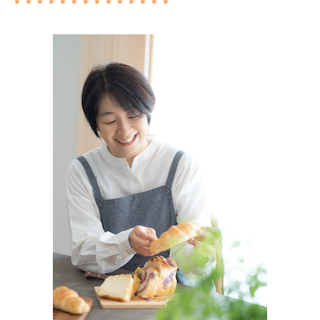
＊＊＊＊＊＊＊＊＊＊＊＊＊＊