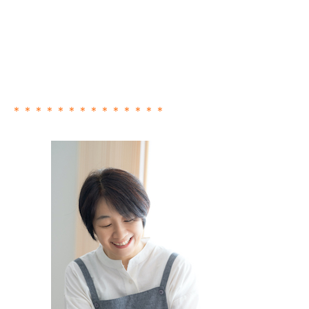
＊＊＊＊＊＊＊＊＊＊＊＊＊＊