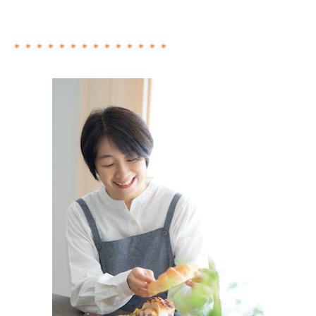
＊＊＊＊＊＊＊＊＊＊＊＊＊＊